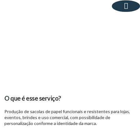
Sobre Nós
Sacolas de Papel –
Sacolas de Papel em
São Caetano do Sul
O que é esse serviço?
Produção de sacolas de papel funcionais e resistentes para lojas,
eventos, brindes e uso comercial, com possibilidade de
personalização conforme a identidade da marca.