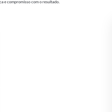
ica e compromisso com o resultado.
Visão
Ser referência regional em embalagens personalizadas e
soluções gráficas, reconhecida pela confiabilidade, pelo
padrão de entrega e pela qualidade do atendimento.