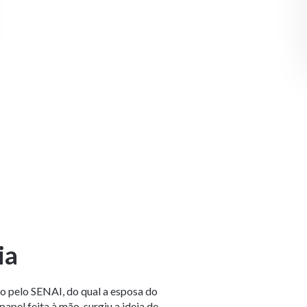
ia
o pelo SENAI, do qual a esposa do
pel feita à mão, surgiu a ideia de