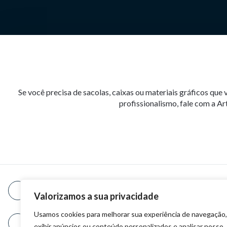
Se você precisa de sacolas, caixas ou materiais gráficos qu
profissionalismo, fale com a Ar
Email
Valorizamos a sua privacidade
contato@artbag.com.br
Usamos cookies para melhorar sua experiência de navegação,
WhatsApp
exibir anúncios ou conteúdo personalizados e analisar nosso