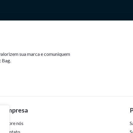
e valorizem sua marca e comuniquem
t Bag.
Empresa
Sobre nós
S
Contato
S