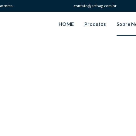
arentes.
contato@artbag.com.br
HOME
Produtos
Sobre N