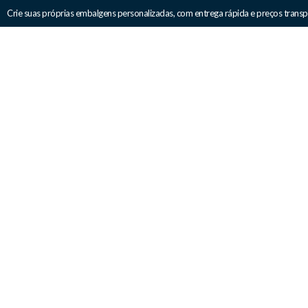
Crie suas próprias embalgens personalizadas, com entrega rápida e preços transp
Sobre Nós